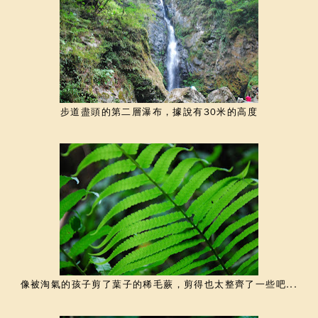
步道盡頭的第二層瀑布，據說有30米的高度
像被淘氣的孩子剪了葉子的稀毛蕨，剪得也太整齊了一些吧...