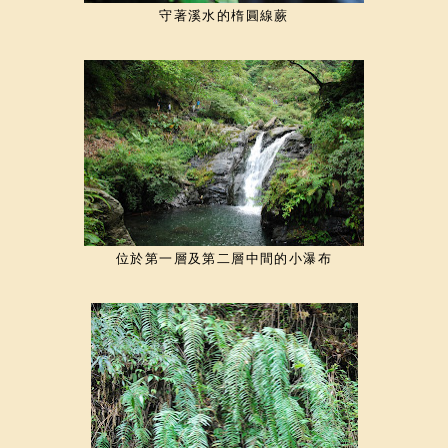
守著溪水的楕圓線蕨
位於第一層及第二層中間的小瀑布