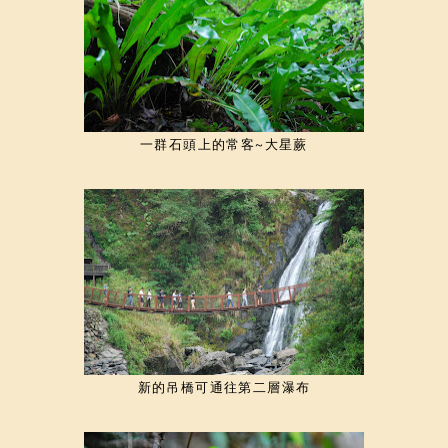
一群石頭上的常客~大星蕨
新的吊橋可通往第二層瀑布