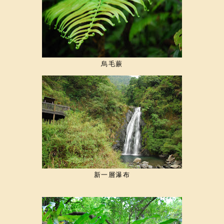
烏毛蕨
新一層瀑布