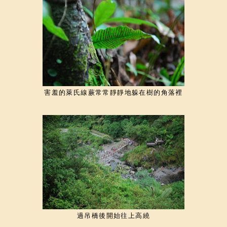
害羞的萊氏線蕨常常靜靜地躲在樹的角落裡
過吊橋後開始往上高繞