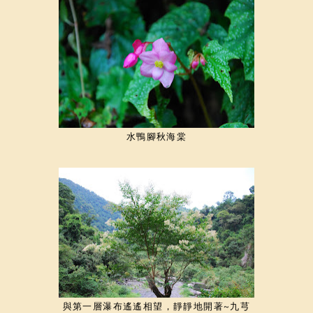
水鴨腳秋海棠
與第一層瀑布遙遙相望，靜靜地開著~九芎