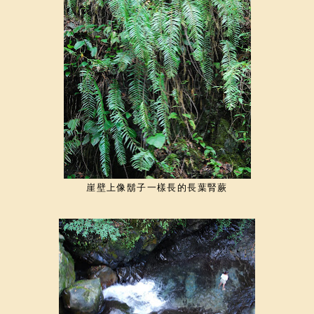
崖壁上像鬍子一樣長的長葉腎蕨