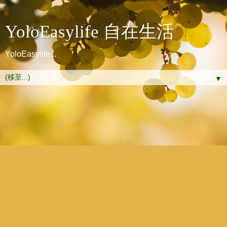
YoloEasylife 自在生活
YoloEasylife...
▼