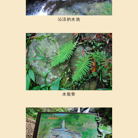
沁涼的水池
水龍骨