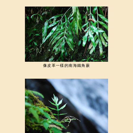
像皮革一樣的南海鐵角蕨