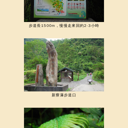
步道長1500m，慢慢走來回約2-3小時
新竂瀑步道口