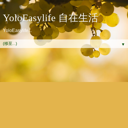
YoloEasylife 自在生活
YoloEasylife...
▼