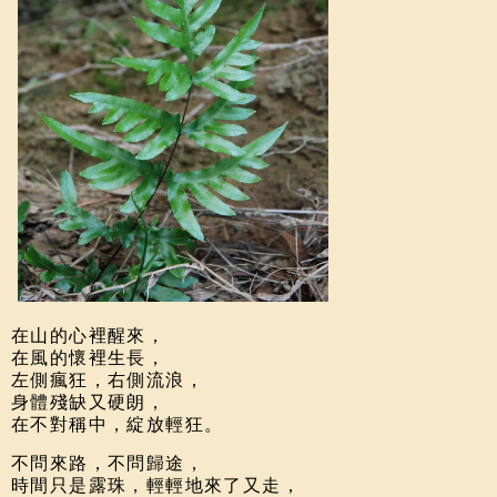
在山的心裡醒來，
在風的懷裡生長，
左側瘋狂，右側流浪，
身體殘缺又硬朗，
在不對稱中，綻放輕狂。
不問來路，不問歸途，
時間只是露珠，輕輕地來了又走，