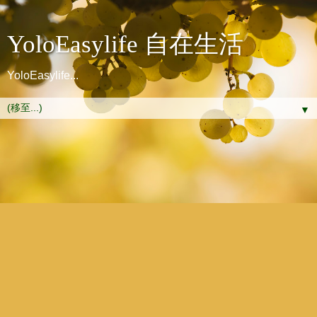
YoloEasylife 自在生活
YoloEasylife...
▼