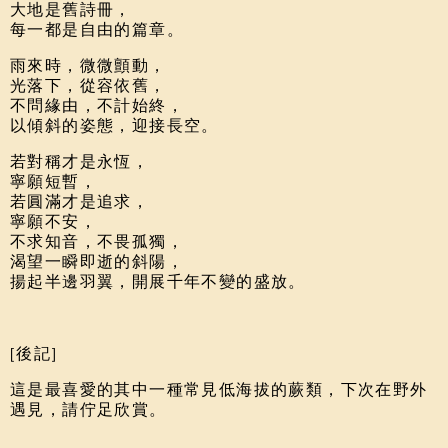
大地是舊詩冊，
每一都是自由的篇章。
雨來時，微微顫動，
光落下，從容依舊，
不問緣由，不計始終，
以傾斜的姿態，迎接長空。
若對稱才是永恆，
寧願短暫，
若圓滿才是追求，
寧願不安，
不求知音，不畏孤獨，
渴望一瞬即逝的斜陽，
揚起半邊羽翼，開展千年不變的盛放。
[後記]
這是最喜愛的其中一種常見低海拔的蕨類，下次在野外
遇見，請佇足欣賞。