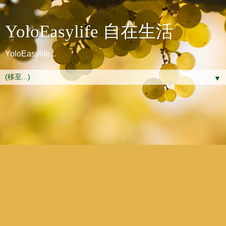
YoloEasylife 自在生活
YoloEasylife...
▼