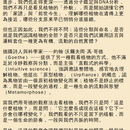
進步，我們也走得更深──透過分子鑑定與DNA分析，
我們不再只是看見植物的「外貌」，而是開始讀懂它們
的「家譜」與「前世今生」，理解哪些植物在遺傳上更
為接近，哪些分支原來早已悄悄分道揚鑣。
但也正因如此，我們不得不問：這些分類與命名，是否
就是我們認識植物的全部？是否只是我們試圖用語言與
邏輯套住一種更為有機、流動的自然實體？
德國詩人與科學家──約翰·沃爾夫岡·馮·哥德
（Goethe）──提供了另一種觀看植物的方式。他不滿
足於冷靜觀察與分類，而是主張「直觀式的科學」
（intuitive science），強調應該整體地、感官地去理
解植物。他提出「原型植物」（Urpflanze）的概念，認
為萬物皆由一個原初植物變化而來；植物不是靜止的標
本，而是一段變化的過程，是一種生命的流動與形變
（Metamorphose）。
當我們用哥德的觀察法去看植物，我們不只是問「這是
什麼植物？」而是問：「
它怎麼長成現在這樣？它下一
步會往哪裡變化？
」我們觀看的不只是當下的樣貌，而
是一個生命的節奏，一段與我們共振的時間。