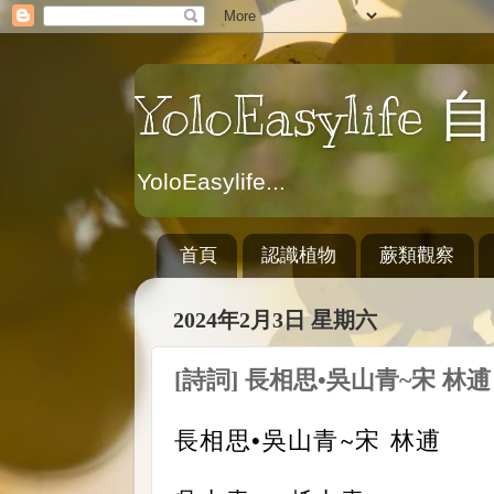
YoloEasylif
YoloEasylife...
首頁
認識植物
蕨類觀察
2024年2月3日 星期六
[詩詞] 長相思•吳山青~宋 林逋
長相思•吳山青~宋 林逋