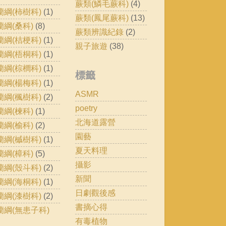
蕨類(鱗毛蕨科)
(4)
蘭綱(柿樹科)
(1)
蕨類(鳳尾蕨科)
(13)
蘭綱(桑科)
(8)
蕨類辨識紀錄
(2)
蘭綱(桔梗科)
(1)
親子旅遊
(38)
蘭綱(梧桐科)
(1)
蘭綱(棕櫚科)
(1)
標籤
蘭綱(楊梅科)
(1)
ASMR
蘭綱(楓樹科)
(2)
poetry
蘭綱(楝科)
(1)
北海道露營
蘭綱(榆科)
(2)
園藝
蘭綱(槭樹科)
(1)
夏天料理
蘭綱(樟科)
(5)
攝影
蘭綱(殼斗科)
(2)
新聞
蘭綱(海桐科)
(1)
日劇觀後感
蘭綱(漆樹科)
(2)
書摘心得
蘭綱(無患子科)
有毒植物