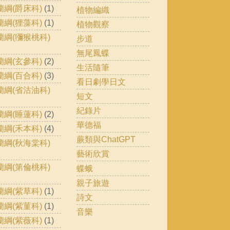
蘭綱(爵床科)
(1)
植物編織
蘭綱(狸藻科)
(1)
植物觀察
蘭綱(獼猴桃科)
步道
無尾鳳蝶
蘭綱(玄參科)
(2)
生活隨筆
蘭綱(百合科)
(3)
看日劇學日文
蘭綱(省沽油科)
短文
紀錄片
蘭綱(睡蓮科)
(2)
華德福
蘭綱(禾本科)
(4)
蕨類與ChatGPT
蘭綱(秋海棠科)
藝術欣賞
蘭綱(第倫桃科)
蝶蛾
親子旅遊
蘭綱(紫草科)
(1)
詩文
蘭綱(紫菫科)
(1)
音樂
蘭綱(紫薇科)
(1)