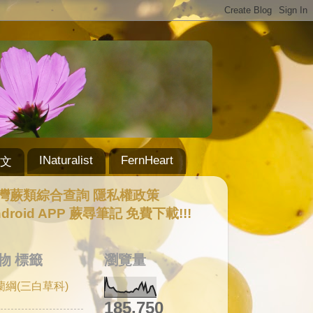
INaturalist
FernHeart
文
灣蕨類綜合查詢
隱私權政策
ndroid APP 蕨尋筆記 免費下載!!!
物 標籤
瀏覽量
蘭綱(三白草科)
185,750