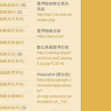
臺灣植物整合查詢
蘭綱(薔薇科)
(6)
系統
蘭綱(蘭科)
(2)
http://tai2.ntu.edu.tw
蘭綱(虎耳草科)
/index.php
蘭綱(蝶形花科)
臺灣物種名錄
https://taicol.tw/
蘭綱(西番蓮科)
數位典藏臺灣生物
http://catalog.digital
蘭綱(豆科)
(9)
archives.tw/Catalog
蘭綱(車前草科)
/List.jsp?CID=6
蘭綱(酢漿草科)
iNaturalist (愛自然)
https://play.google.c
蘭綱(野牡丹科)
om/store/apps/detai
ls?
蘭綱(金縷梅科)
id=org.inaturalist.an
droid&hl=zh_TW
蘭綱(錦葵科)
(3)