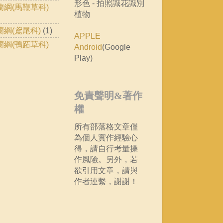
形色 - 拍照識花識別
蘭綱(馬鞭草科)
植物
蘭綱(鳶尾科)
(1)
APPLE
蘭綱(鴨跖草科)
Android
(Google
Play)
免責聲明&著作
權
所有部落格文章僅
為個人實作經驗心
得，請自行考量操
作風險。另外，若
欲引用文章，請與
作者連繫，謝謝！