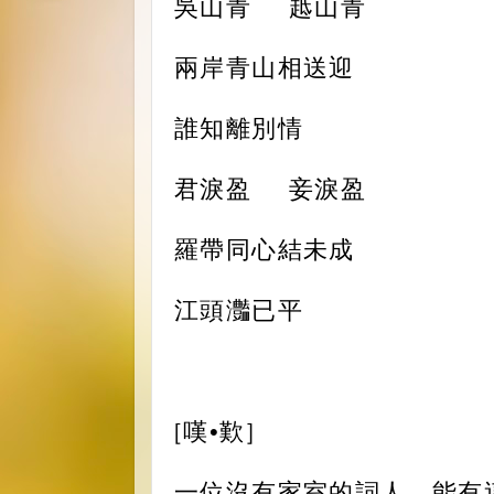
吳山青
趆山青
兩岸青山相送迎
誰知離別情
君淚盈
妾淚盈
羅帶同心結未成
江頭灎已平
[嘆•歎]
一位沒有家室的詞人，能有