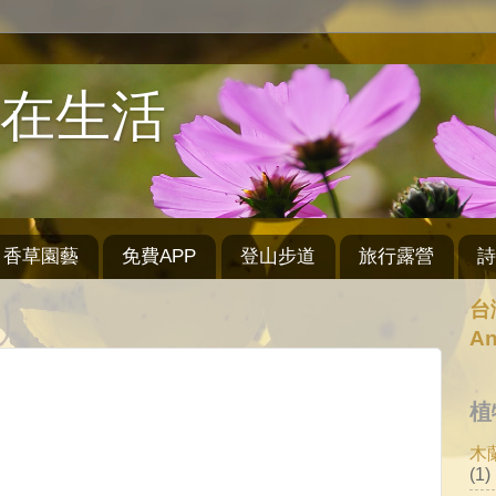
e 自在生活
香草園藝
免費APP
登山步道
旅行露營
詩
台
A
植
木
(1)