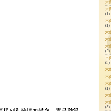
木
木
(1)
木
(1)
木
木
木
(2)
木
(5)
木
木
木
(1)
木
木
(3)
這樣刻別離情的體會，實是難得。