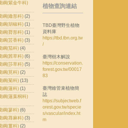
蘭綱(紫金牛科)
植物查詢連結
蘭綱(繖形科)
(2)
蘭綱(胡椒科)
(1)
TBD臺灣野生植物
資料庫
蘭綱(脣形科)
(1)
https://tbd.tbn.org.tw
蘭綱(芸香科)
(3)
/
蘭綱(茄科)
(4)
蘭綱(茜草科)
(6)
臺灣樹木解說
https://conservation.
蘭綱(莎草科)
(5)
forest.gov.tw/00017
蘭綱(莧科)
(2)
83
蘭綱(菊科)
(13)
臺灣維管束植物簡
蘭綱(蓮科)
(1)
誌
蘭綱(蓮葉桐科)
https://subjectweb.f
orest.gov.tw/specie
蘭綱(蓼科)
(6)
s/vascular/index.ht
蘭綱(蕁麻科)
(3)
m
蘭綱(薑科)
(2)